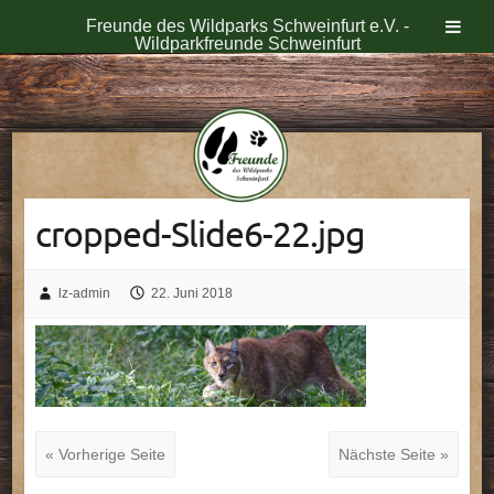
Freunde des Wildparks Schweinfurt e.V. -
Wildparkfreunde Schweinfurt
Skip
to
content
cropped-Slide6-22.jpg
lz-admin
22. Juni 2018
« Vorherige Seite
Nächste Seite »