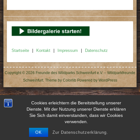
Startseite
Kontakt
Impressum
Datenschutz
Copyright © 2026
Freunde des Wildparks Schweinfurt e.V. – Wildparkfreunde
Schweinfurt
. Theme by
Colorlib
Powered by
WordPress
Cookies erleichtern die Bereitstellung unserer
Dienste. Mit der Nutzung unserer Dienste erklären
Sie Sich damit einverstanden, dass wir Cookies
verwenden.
OK
Zur Datenschutzerklärung.