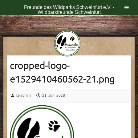
Freunde des Wildparks Schweinfurt e.V. -
Wildparkfreunde Schweinfurt
Skip
to
content
cropped-logo-
e1529410460562-21.png
lz-admin
21. Juni 2018