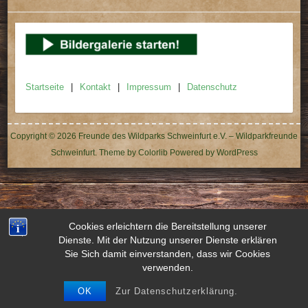
Startseite
Kontakt
Impressum
Datenschutz
Copyright © 2026
Freunde des Wildparks Schweinfurt e.V. – Wildparkfreunde
Schweinfurt
. Theme by
Colorlib
Powered by
WordPress
Cookies erleichtern die Bereitstellung unserer
Dienste. Mit der Nutzung unserer Dienste erklären
Sie Sich damit einverstanden, dass wir Cookies
verwenden.
OK
Zur Datenschutzerklärung.